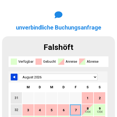
unverbindliche Buchungsanfrage
Falshöft
Skip Booking Form
Verfügbar
Gebucht
Anreise
Abreise
M
D
M
D
F
S
S
31
1
2
8
9
32
3
4
5
6
7
135€
135€